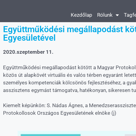
Kezdőlap
Rólunk
Tagfe
Együttműködési megállapodást köt
Egyesületével
2020.szeptember 11.
Együttműködési megállapodást kötött a Magyar Protokol
közös út alapkövét virtuális és valós térben egyaránt let
személyes kompetenciák kölcsönös fejlesztéséhez, a gyakor
asszisztens egymást támogatva, hatékonyan, sikeresen tud
Kiemelt képünkön: S. Nádas Ágnes, a Menedzserassziszten
Protokollosok Országos Egyesületének elnöke (j)