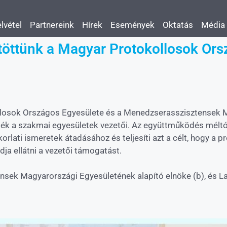
lvétel
Partnereink
Hírek
Események
Oktatás
Média
öttünk a Magyar Protokollosok Ors
losok Országos Egyesülete és a Menedzserasszisztensek M
ették a szakmai egyesületek vezetői. Az együttműködés méltó
lati ismeretek átadásához és teljesíti azt a célt, hogy a p
ja ellátni a vezetői támogatást.
sek Magyarországi Egyesületének alapító elnöke (b), és La