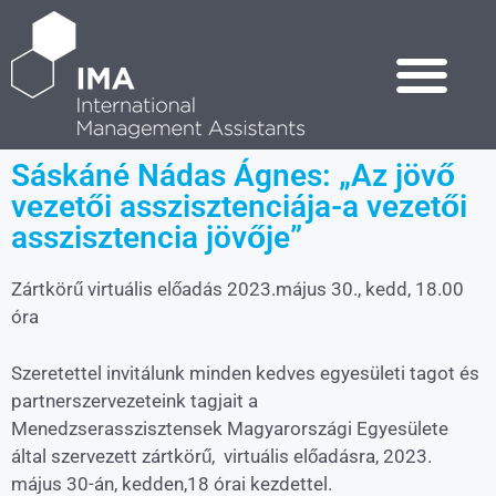
Sáskáné Nádas Ágnes: „Az jövő
vezetői asszisztenciája-a vezetői
asszisztencia jövője”
Zártkörű virtuális előadás 2023.május 30., kedd, 18.00
óra
Szeretettel invitálunk minden kedves egyesületi tagot és
partnerszervezeteink tagjait a
Menedzserasszisztensek Magyarországi Egyesülete
által szervezett zártkörű, virtuális előadásra, 2023.
május 30-án, kedden,18 órai kezdettel.