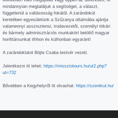
mindannyian megtaláljuk a segítséget, a választ,
függetlenül a vallásosság fokától. A zarándokút
keretében egyesületünk a Szűzanya oltalmába ajánlja
valamennyi asszisztensi, irodavezetői, személyi titkári
és bármely adminisztrációs munkakört betöltő magyar
honfitársunkat ithhon és külhonban egyaránt!
A zarándoklatot Böjte Csaba testvér vezeti.
Jelentkezni itt lehet:
https://missziotours.hu/ut2.php?
ut=732
Bővebben a Kegyhelyről itt olvashat:
https://szentkut.hu/