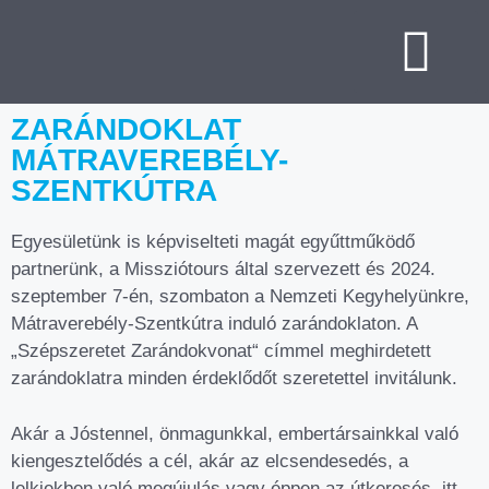
ZARÁNDOKLAT
MÁTRAVEREBÉLY-
SZENTKÚTRA
Egyesületünk is képviselteti magát egyűttműködő
partnerünk, a Missziótours által szervezett és 2024.
szeptember 7-én, szombaton a Nemzeti Kegyhelyünkre,
Mátraverebély-Szentkútra induló zarándoklaton. A
„Szépszeretet Zarándokvonat“ címmel meghirdetett
zarándoklatra minden érdeklődőt szeretettel invitálunk.
Akár a Jóstennel, önmagunkkal, embertársainkkal való
kiengesztelődés a cél, akár az elcsendesedés, a
lelkiekben való megújulás vagy éppen az útkeresés, itt